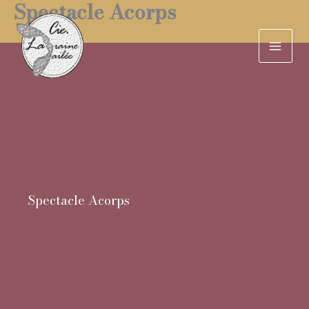
Spectacle Acorps
Aller
au
contenu
Spectacle Acorps