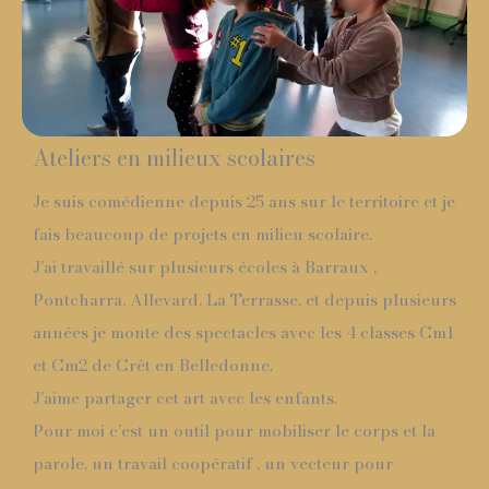
Ateliers en milieux scolaires
Je suis comédienne depuis 25 ans sur le territoire et je
fais beaucoup de projets en milieu scolaire.
J’ai travaillé sur plusieurs écoles à Barraux ,
Pontcharra, Allevard, La Terrasse, et depuis plusieurs
années je monte des spectacles avec les 4 classes Cm1
et Cm2 de Crêt en Belledonne.
J’aime partager cet art avec les enfants.
Pour moi c’est un outil pour mobiliser le corps et la
parole, un travail coopératif , un vecteur pour