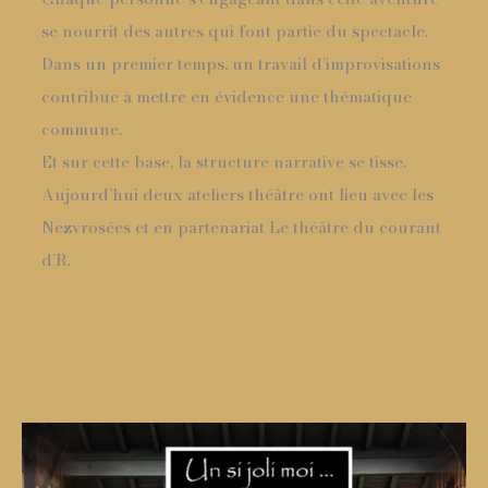
se nourrit des autres qui font partie du spectacle.
Dans un premier temps, un travail d’improvisations
contribue à mettre en évidence une thématique
commune.
Et sur cette base, la structure narrative se tisse.
Aujourd’hui deux ateliers théâtre ont lieu avec les
Nezvrosées et en partenariat Le théâtre du courant
d’R.