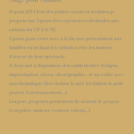
Depuis 2014 lors des petites vacances scolaires je
propose sur 3 jours des expériences théâtrales aux
enfants du CP à le 5E.
3 jours pour créer avec à la fin une présentation aux
familles en invitant les enfants à être les maîtres
d’œuvre de leur spectacle.
Je leur met à disposition des outils théâtre d’objets,
improvisation, clown, chorégraphie,.. et un cadre avec
une thématique (les chaises, la mer, les fables, le petit
poucet, l’environnement, ..)
Les jeux proposés permettent de nourrir le propos
(coryphée, mimeur/conteur, ralenti,…)