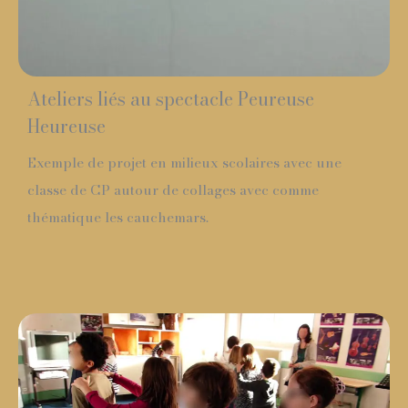
Ateliers liés au spectacle Peureuse
Heureuse
Exemple de projet en milieux scolaires avec une
classe de CP autour de collages avec comme
thématique les cauchemars.